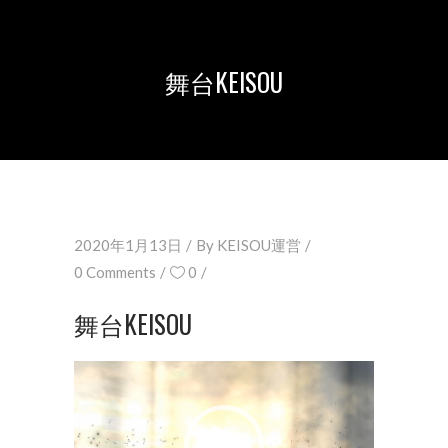
舞台KEISOU
2020年1月13日
By
KEISOU運営
0 Comments
0
舞台KEISOU
動
画
プ