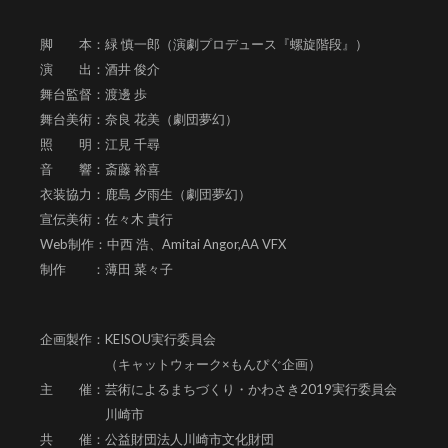
脚 本：緑 慎一郎（演劇プロデュース『螺旋階段』）
演 出：酒井 俊介
舞台監督：渡邊 歩
舞台美術：奈良 花美（劇団夢幻）
照 明：江見 千尋
音 響：斎藤 裕喜
衣装協力：鹿島 夕雨生（劇団夢幻）
宣伝美術：佐々木 貴行
Web制作：中西 浩、
Amitai Angor,AA VFX
制作 ：薄田 菜々子
企画製作：KEISOU実行委員会
（キャットウォーク×もんぴぐ企画）
主 催：芸術によるまちづくり・かわさき2019実行委員会
川崎市
共 催：公益財団法人川崎市文化財団