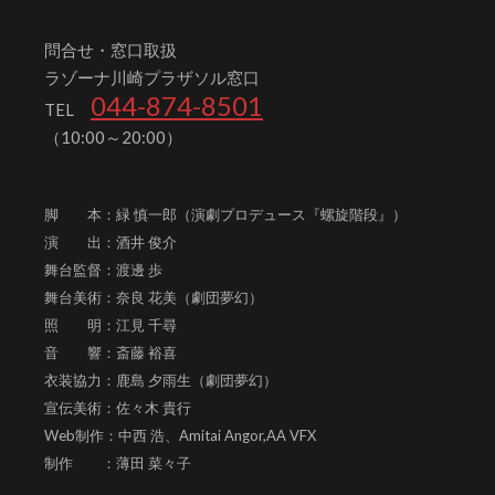
問合せ・窓口取扱
ラゾーナ川崎プラザソル窓口
044-874-8501
TEL
（10:00～20:00）
脚 本：緑 慎一郎（演劇プロデュース『螺旋階段』）
演 出：酒井 俊介
舞台監督：渡邊 歩
舞台美術：奈良 花美（劇団夢幻）
照 明：江見 千尋
音 響：斎藤 裕喜
衣装協力：鹿島 夕雨生（劇団夢幻）
宣伝美術：佐々木 貴行
Web制作：中西 浩、
Amitai Angor,AA VFX
制作 ：薄田 菜々子