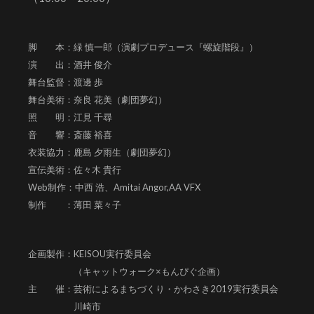
脚 本：緑 慎一郎（演劇プロデュース『螺旋階段』）
演 出：酒井 俊介
舞台監督：渡邊 歩
舞台美術：奈良 花美（劇団夢幻）
照 明：江見 千尋
音 響：斎藤 裕喜
衣装協力：鹿島 夕雨生（劇団夢幻）
宣伝美術：佐々木 貴行
Web制作：中西 浩、
Amitai Angor,AA VFX
制作 ：薄田 菜々子
企画製作：KEISOU実行委員会
（キャットウォーク×もんぴぐ企画）
主 催：芸術によるまちづくり・かわさき2019実行委員会
川崎市