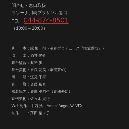
問合せ・窓口取扱
ラゾーナ川崎プラザソル窓口
044-874-8501
TEL
（10:00～20:00）
脚 本：緑 慎一郎（演劇プロデュース『螺旋階段』）
演 出：酒井 俊介
舞台監督：渡邊 歩
舞台美術：奈良 花美（劇団夢幻）
照 明：江見 千尋
音 響：斎藤 裕喜
衣装協力：鹿島 夕雨生（劇団夢幻）
宣伝美術：佐々木 貴行
Web制作：中西 浩、
Amitai Angor,AA VFX
制作 ：薄田 菜々子