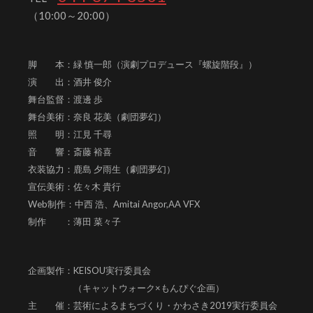
（10:00～20:00）
脚 本：緑 慎一郎（演劇プロデュース『螺旋階段』）
演 出：酒井 俊介
舞台監督：渡邊 歩
舞台美術：奈良 花美（劇団夢幻）
照 明：江見 千尋
音 響：斎藤 裕喜
衣装協力：鹿島 夕雨生（劇団夢幻）
宣伝美術：佐々木 貴行
Web制作：中西 浩、
Amitai Angor,AA VFX
制作 ：薄田 菜々子
企画製作：KEISOU実行委員会
（キャットウォーク×もんぴぐ企画）
主 催：芸術によるまちづくり・かわさき2019実行委員会