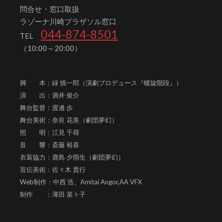
問合せ・窓口取扱
ラゾーナ川崎プラザソル窓口
044-874-8501
TEL
（10:00～20:00）
脚 本：緑 慎一郎（演劇プロデュース『螺旋階段』）
演 出：酒井 俊介
舞台監督：渡邊 歩
舞台美術：奈良 花美（劇団夢幻）
照 明：江見 千尋
音 響：斎藤 裕喜
衣装協力：鹿島 夕雨生（劇団夢幻）
宣伝美術：佐々木 貴行
Web制作：中西 浩、
Amitai Angor,AA VFX
制作 ：薄田 菜々子