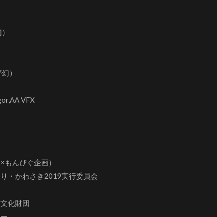
幻）
夢幻）
gor,AA VFX
もんぴぐ企画）
・かわさき2019実行委員会
文化財団
ー