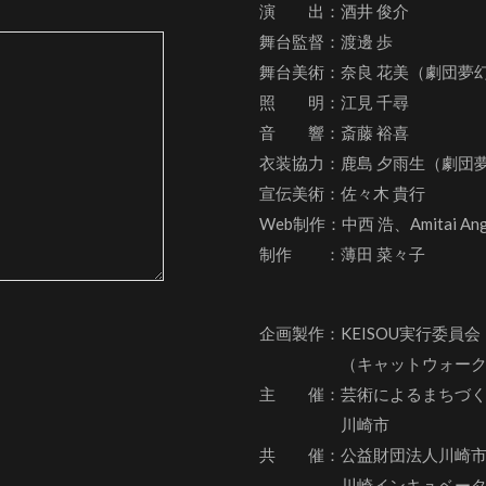
演 出：酒井 俊介
舞台監督：渡邊 歩
舞台美術：奈良 花美（劇団夢
照 明：江見 千尋
音 響：斎藤 裕喜
衣装協力：鹿島 夕雨生（劇団
宣伝美術：佐々木 貴行
Web制作：中西 浩、
Amitai An
制作 ：薄田 菜々子
企画製作：KEISOU実行委員会
（キャットウォーク×
主 催：芸術によるまちづくり
川崎市
共 催：公益財団法人川崎市
川崎インキュベータ