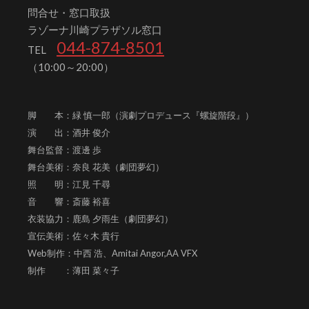
問合せ・窓口取扱
ラゾーナ川崎プラザソル窓口
044-874-8501
TEL
（10:00～20:00）
脚 本：緑 慎一郎（演劇プロデュース『螺旋階段』）
演 出：酒井 俊介
舞台監督：渡邊 歩
舞台美術：奈良 花美（劇団夢幻）
照 明：江見 千尋
音 響：斎藤 裕喜
衣装協力：鹿島 夕雨生（劇団夢幻）
宣伝美術：佐々木 貴行
Web制作：中西 浩、
Amitai Angor,AA VFX
制作 ：薄田 菜々子