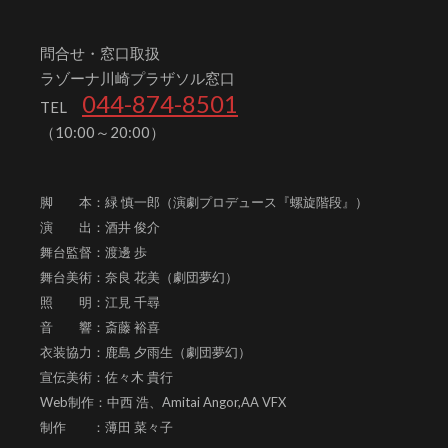
問合せ・窓口取扱
ラゾーナ川崎プラザソル窓口
044-874-8501
TEL
（10:00～20:00）
脚 本：緑 慎一郎（演劇プロデュース『螺旋階段』）
演 出：酒井 俊介
舞台監督：渡邊 歩
舞台美術：奈良 花美（劇団夢幻）
照 明：江見 千尋
音 響：斎藤 裕喜
衣装協力：鹿島 夕雨生（劇団夢幻）
宣伝美術：佐々木 貴行
Web制作：中西 浩、
Amitai Angor,AA VFX
制作 ：薄田 菜々子