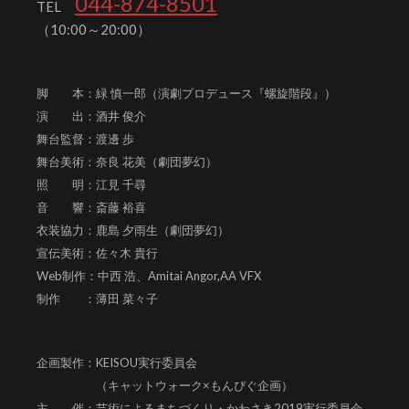
044-874-8501
TEL
（10:00～20:00）
脚 本：緑 慎一郎（演劇プロデュース『螺旋階段』）
演 出：酒井 俊介
舞台監督：渡邊 歩
舞台美術：奈良 花美（劇団夢幻）
照 明：江見 千尋
音 響：斎藤 裕喜
衣装協力：鹿島 夕雨生（劇団夢幻）
宣伝美術：佐々木 貴行
Web制作：中西 浩、
Amitai Angor,AA VFX
制作 ：薄田 菜々子
企画製作：KEISOU実行委員会
（キャットウォーク×もんぴぐ企画）
主 催：芸術によるまちづくり・かわさき2019実行委員会