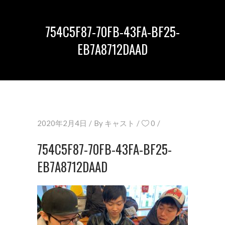
754C5F87-70FB-43FA-BF25-
EB7A8712DAAD
2020年2月4日
By
キャスト
0
754C5F87-70FB-43FA-BF25-
EB7A8712DAAD