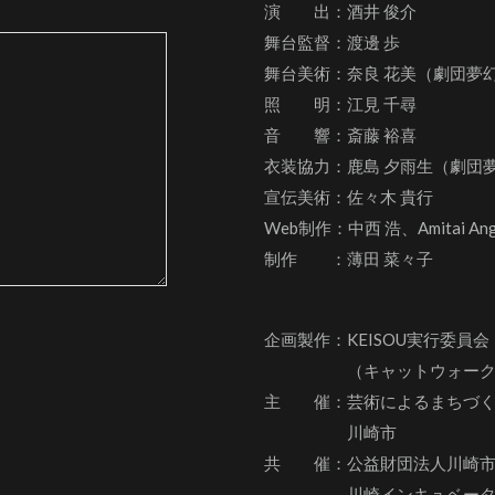
演 出：酒井 俊介
舞台監督：渡邊 歩
舞台美術：奈良 花美（劇団夢
照 明：江見 千尋
音 響：斎藤 裕喜
衣装協力：鹿島 夕雨生（劇団
宣伝美術：佐々木 貴行
Web制作：中西 浩、
Amitai An
制作 ：薄田 菜々子
企画製作：KEISOU実行委員会
（キャットウォーク×
主 催：芸術によるまちづくり
川崎市
共 催：公益財団法人川崎市
川崎インキュベータ