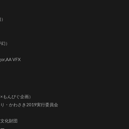
幻）
夢幻）
gor,AA VFX
もんぴぐ企画）
・かわさき2019実行委員会
文化財団
ー