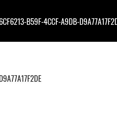
6CF6213-B59F-4CCF-A9DB-D9A77A17F2
D9A77A17F2DE